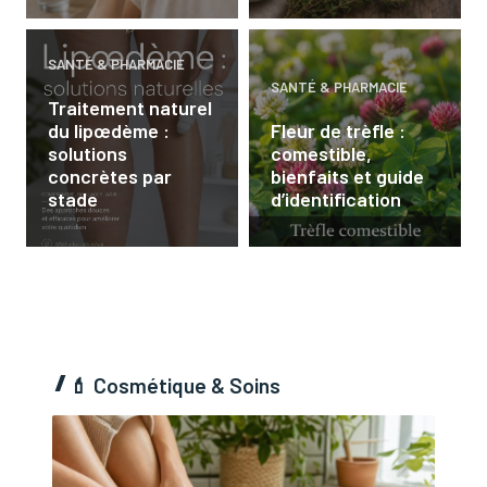
SANTÉ & PHARMACIE
SANTÉ & PHARMACIE
Traitement naturel
du lipœdème :
Fleur de trèfle :
solutions
comestible,
concrètes par
bienfaits et guide
stade
d’identification
💄
Cosmétique & Soins