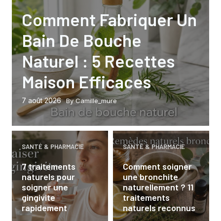
Comment Fabriquer Un
Bain De Bouche
Naturel : 5 Recettes
Maison Efficaces
7 août 2026
By Camille_mure
SANTÉ & PHARMACIE
SANTÉ & PHARMACIE
7 traitements
Comment soigner
naturels pour
une bronchite
soigner une
naturellement ? 11
gingivite
traitements
rapidement
naturels reconnus