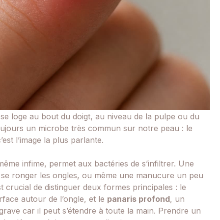
 se loge au bout du doigt, au niveau de la pulpe ou du
oujours un microbe très commun sur notre peau : le
st l’image la plus parlante.
même infime, permet aux bactéries de s’infiltrer. Une
de se ronger les ongles, ou même une manucure un peu
st crucial de distinguer deux formes principales : le
rface autour de l’ongle, et le
panaris profond
, un
ave car il peut s’étendre à toute la main. Prendre un