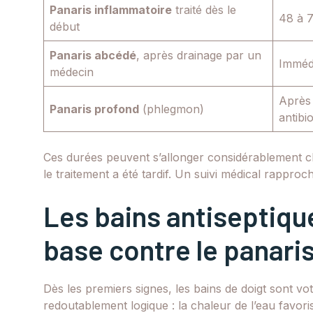
Panaris inflammatoire
traité dès le
48 à 
début
Panaris abcédé
, après drainage par un
Imméd
médecin
Après 
Panaris profond
(phlegmon)
antibi
Ces durées peuvent s’allonger considérablement c
le traitement a été tardif. Un suivi médical rappro
Les bains antiseptique
base contre le panari
Dès les premiers signes, les bains de doigt sont vo
redoutablement logique : la chaleur de l’eau favoris